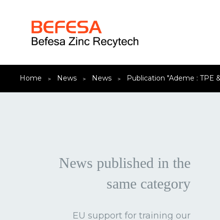
En poursuivant votre navigation su
Home
News
News
Publication "Ademe : TPE &
News published in the
same category
EU support for training our