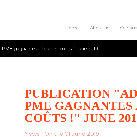
r notre site internet, vous acceptez la
politique d
Home
About us
Our bus
 PME gagnantes à tous les coûts !" June 2019
PUBLICATION "AD
PME GAGNANTES 
COÛTS !" JUNE 201
News | On the 01 June 2019