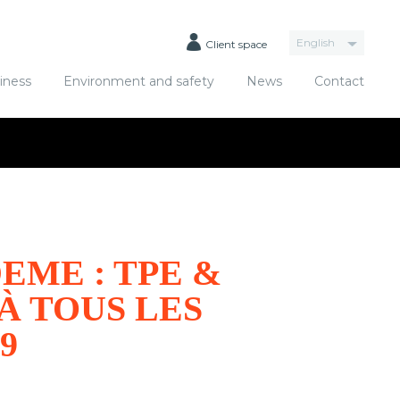
x
e confidentialité des données
.
English
Client space
French
iness
Environment and safety
News
Contact
EME : TPE &
À TOUS LES
9